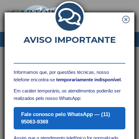
AVISO IMPORTANTE
Serviços
On-line
Informamos que, por questões técnicas, nosso
telefone encontra-se
temporariamente indisponível
.
Em caráter temporário, os atendimentos poderão ser
realizados pelo nosso WhatsApp:
Fale conosco pelo WhatsApp — (11)
Consultar Andamentos por
95063-9369
Protocolo
Assim que o atendimento telefônico for normalizado,